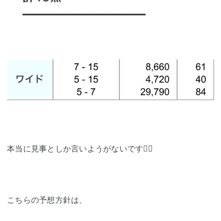
本当に見事としか言いようがないです🙇‍♀️
こちらの予想方針は、