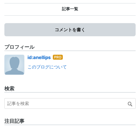
記事一覧
コメントを書く
プロフィール
はて
id:anellips
なブ
このブログについて
ログ
Pro
検索
注目記事