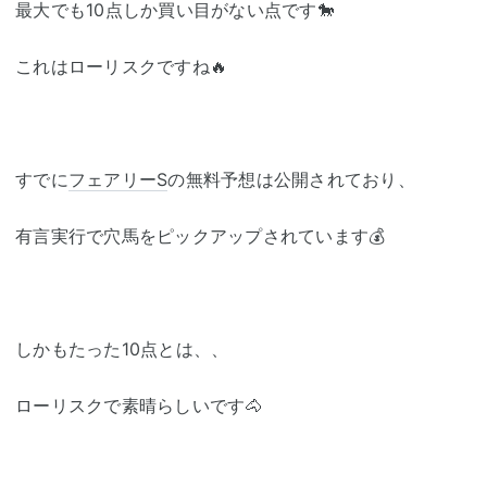
最大でも10点しか買い目がない点です🐎
これはローリスクですね🔥
すでに
フェアリーS
の無料予想は公開されており、
有言実行で穴馬をピックアップされています💰
しかもたった10点とは、、
ローリスクで素晴らしいです🐴