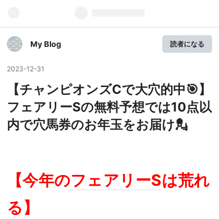
My Blog
読者になる
2023
-
12
-
31
【チャンピオンズCで大穴的中🎯】
フェアリーSの無料予想では10点以
内で穴馬券のお年玉をお届け💂
【今年の
フェアリーS
は荒れ
る】