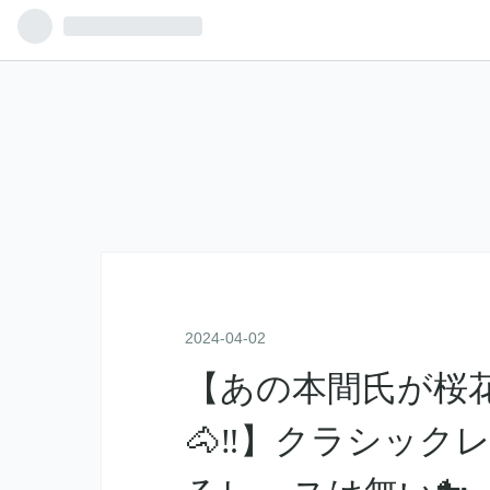
2024
-
04
-
02
【あの本間氏が桜
🐴‼️】クラシッ