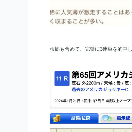
根拠も含めて、完璧に
3連単
を的中し