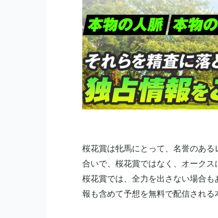
桜花賞
は
牝馬
にとって、名誉のある
合いで、
桜花賞
ではなく、
オークス
桜花賞
では、全力を出さない場合も
報も含めて予想を無料で配信される