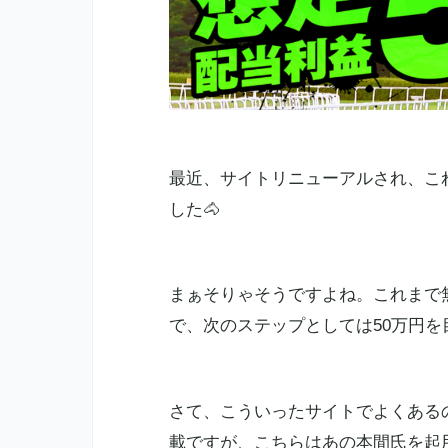
最近、サイトリニューアルされ、こ
した🐴
まぁそりゃそうですよね。これまで
で、次のステップとしては50万円を
さて、こういったサイトでよくある
載ですが、こちらはあの本間氏を起