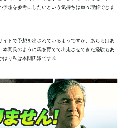
の予想を参考にしたいという気持ちは重々理解できま
サイトで予想を出されているようですが、あちらはあ
。本間氏のように馬を育てて出走させてきた経験もあ
はり私は本間氏派です🐴