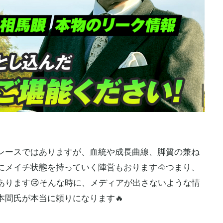
レースではありますが、血統や成長曲線、脚質の兼ね
にメイチ状態を持っていく陣営もおります🐴つまり、
あります😢そんな時に、メディアが出さないような情
本間氏が本当に頼りになります🔥