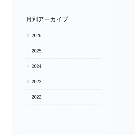
月別アーカイブ
▶
2026
▶
2025
▶
2024
▶
2023
▶
2022