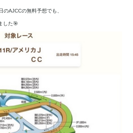
日の
AJCC
の無料予想でも、
した🎯