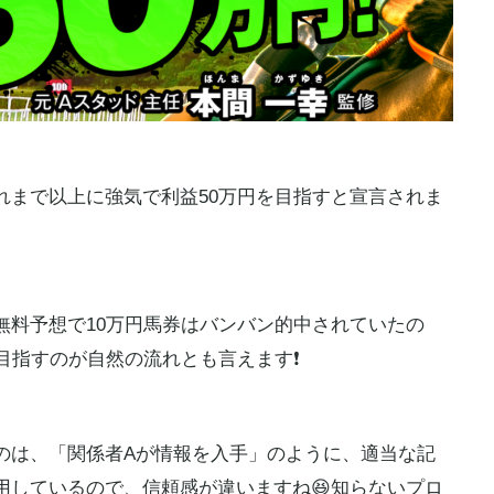
れまで以上に強気で利益50万円を目指すと宣言されま
無料予想で10万円馬券はバンバン的中されていたの
目指すのが自然の流れとも言えます❗️
のは、「関係者Aが情報を入手」のように、適当な記
用しているので、信頼感が違いますね😆知らないプロ